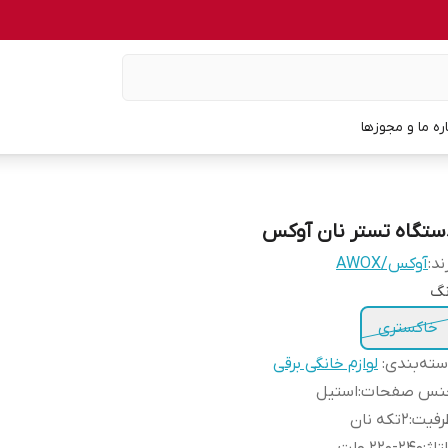
اره ما و مجوزها
ستگاه تستر نان آوکس
ند:
آوکس/AWOX
نگ
خاکستری
ته‌بندی
:
لوازم خانگی برقی
نس صفحات
:
استیل
رفیت
:
2تکه نان