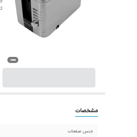
ول
کش
مشخصات
جنس صفحات