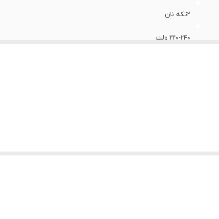
2تکه نان
220-240 ولت
ترکیه