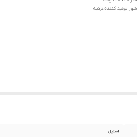
تاژ
:
220-240 ولت
ور تولید کننده
:
ترکیه
استیل