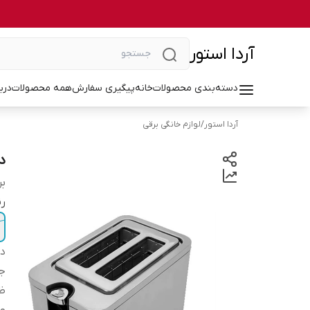
آردا استور
دسته‌بندی محصولات
خانه
پیگیری سفارش
همه محصولات
درب
آردا استور
/
لوازم خانگی برقی
د
بر
ر
دس
ج
ظ