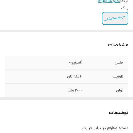
برند:
لگنو/leggno
رنگ
خاکستری
مشخصات
جنس
آلمینیوم
ظرفیت
4 تکه نان
توان
2000 وات
کشور تولید کننده
ترکیه
توضیحات
دسته مقاوم در برابر حرارت