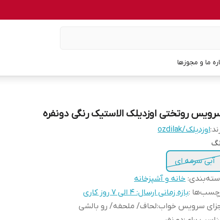
اره ما و مجوزها
رویس روتختی اوزدیلک الاستیک رنگی دونفره
ند:
اوزدیلک/ozdilak
نگ
آبی سرمه ای
ته‌بندی
:
خانه و آشپزخانه
چسب‌ها :
بازه زمانی ارسال: 4 الی 7 روز کاری
جزای سرویس خواب
:
لحاف/ ملحفه/ رو بالشی