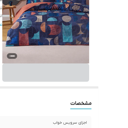
من
تع
ان
ان
ن
تع
ان
تع
تع
مشخصات
اجزای سرویس خواب