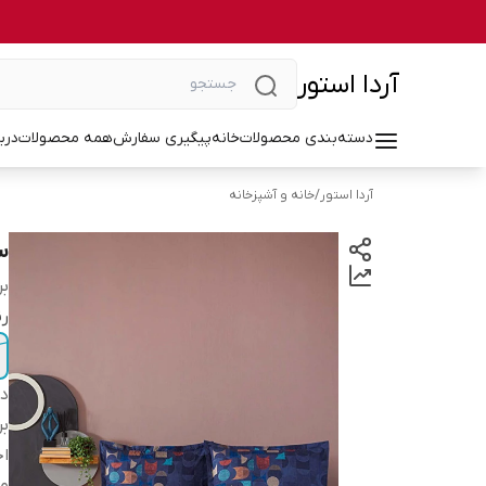
آردا استور
دسته‌بندی محصولات
خانه
پیگیری سفارش
همه محصولات
درب
آردا استور
/
خانه و آشپزخانه
س
بر
ر
دس
بر
ا