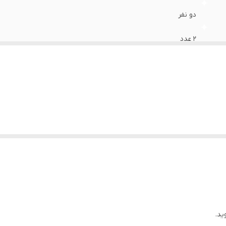
دو نفر
2 عدد
160x200+30 سانتی‌متر
200*220 سانتی متعر
4
70*50 سانتی متر
1 عدد
1 عدد
ید.