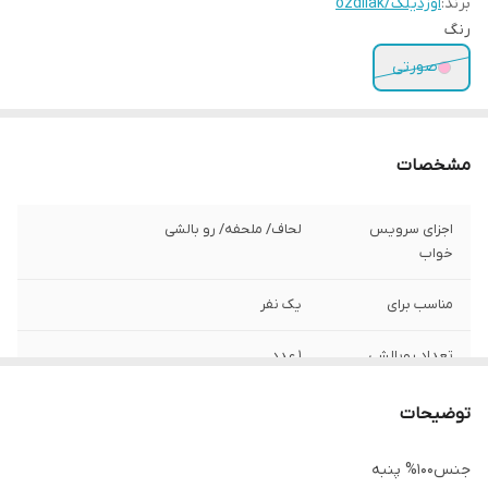
برند:
اوزدیلک/ozdilak
رنگ
صورتی
مشخصات
اجزای سرویس
لحاف/ ملحفه/ رو بالشی
خواب
مناسب برای
یک نفر
تعداد روبالشی
1 عدد
اندازه ملحفه
100x200+30 سانتی‌متر
توضیحات
اندازه لحاف
160*220 سانتی متعر
جنس100% پنبه