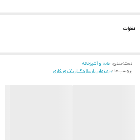
تعدادتکه
3
اندازه رو بالشی
70*50 سانتی متر
نظرات
تعداد لحاف
1 عدد
تعداد ملحفه
1 عدد
دسته‌بندی
:
خانه و آشپزخانه
برچسب‌ها :
بازه زمانی ارسال: 4 الی 7 روز کاری