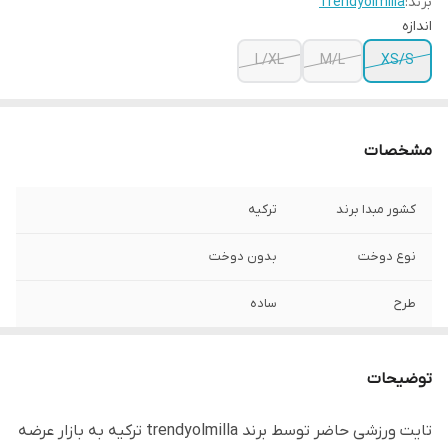
برند:
Trendyolmilla
اندازه
L/XL
M/L
XS/S
مشخصات
کشور مبدا برند
ترکیه
نوع دوخت
بدون دوخت
طرح
ساده
کمر
بلند
توضیحات
قد
بلند
تایت ورزشی حاضر توسط برند trendyolmilla ترکیه به بازار عرضه
نوع پارچه
تنگ