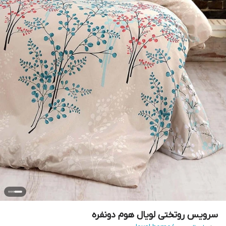
سرویس روتختی لویال هوم دونفره