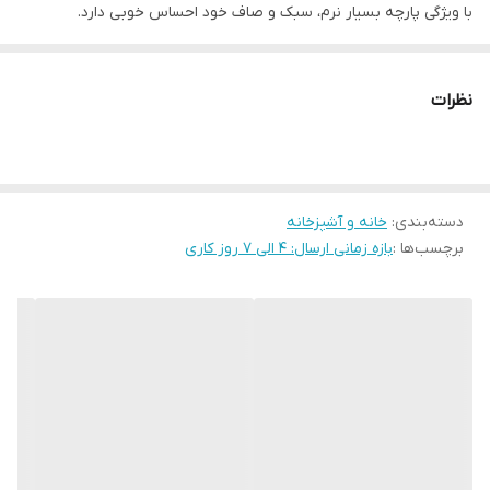
با ویژگی پارچه بسیار نرم، سبک و صاف خود احساس خوبی دارد.
قابل شستشو در ماشین لباسشویی تا دمای 30 درجه است.
تعداد لحاف
1 عدد
نظرات
اندازه رو بالشی
70*50 سانتی متر
دسته‌بندی
:
خانه و آشپزخانه
برچسب‌ها :
بازه زمانی ارسال: 4 الی 7 روز کاری