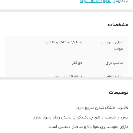
برند:
لویال هوم/loyal home
مشخصات
اجزای سرویس
لحاف/ملحفه/ رو بالشی
خواب
مناسب برای
دو نفر
اندازه لحاف
220*240 سانتی متر
اندازه ملحفه
200*220 سانتی متر
توضیحات
تعداد روبالشی
2 عدد
قابلیت خشک شدن سریع دارد.
پس از شست و شو، چروکیدگی یا پخش رنگ وجود ندارد.
تعداد ملحفه
1 عدد
دارای نفوذپذیری هوا بالا و ساختار تنفسی است.
تعداد تکه
4 تکه