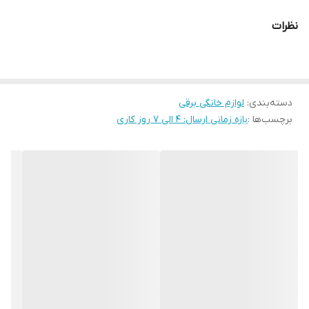
با سیستم کنترل حرارت اتوماتیک آن مقرون به صرفه است.
نظرات
قابل حمل با دسته های عایق حرارتی
دارای نشانگر سطح آب و چایی
سیستم گرمایش آب به طور خاص طراحی شده است.
دسته‌بندی
:
لوازم خانگی برقی
مجهز به مقاومت لوله شوک بدون زنگ زدگی که آب را به جوش می آورد.
برچسب‌ها :
بازه زمانی ارسال: 4 الی 7 روز کاری