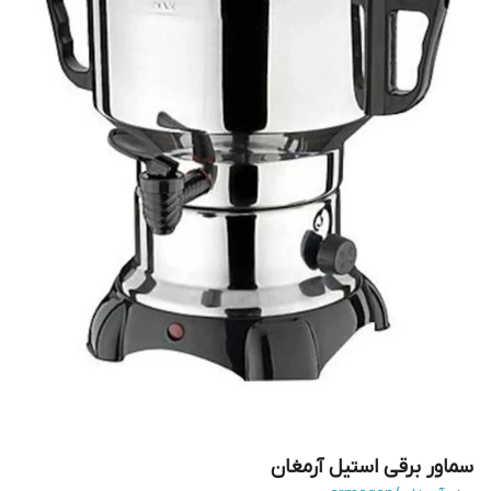
سماور برقی استیل آرمغان