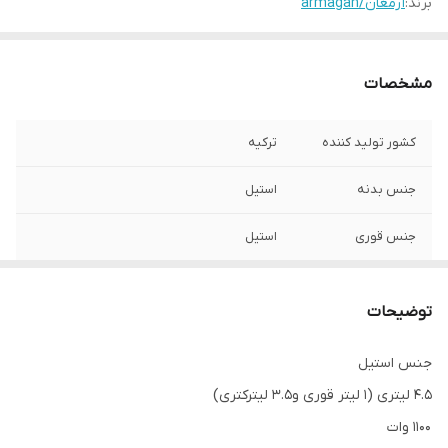
برند:
آرمغان/armagan
مشخصات
کشور تولید کننده
ترکیه
جنس بدنه
استیل
جنس قوری
استیل
ظرفیت
4.5 لیتر
توضیحات
جنس استیل
4.5 لیتری (1 لیتر قوری و3.5 لیترکتری)
1100 وات