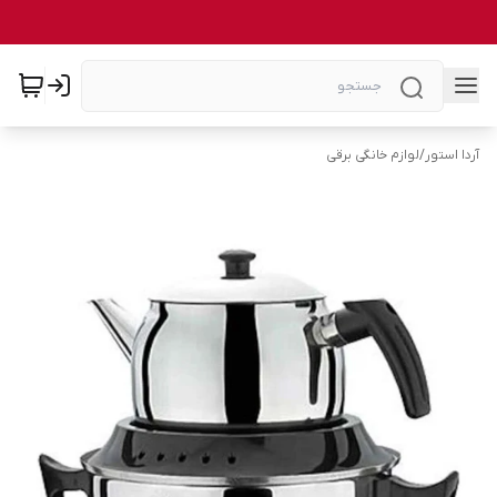
آردا استور
/
لوازم خانگی برقی