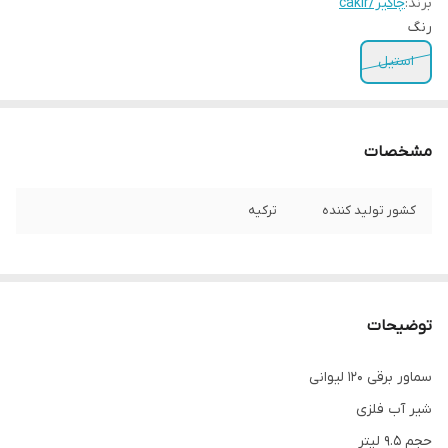
برند:
چاکیر/cakir
رنگ
استیل
مشخصات
کشور تولید کننده
ترکیه
توضیحات
سماور برقی 120 لیوانی
شیر آب فلزی
حجم 9.5 لیتر