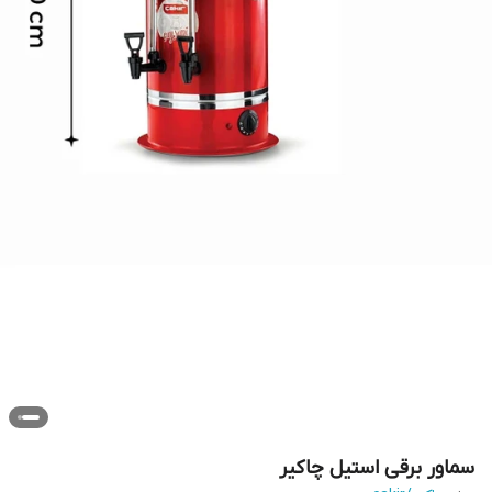
سماور برقی استیل چاکیر