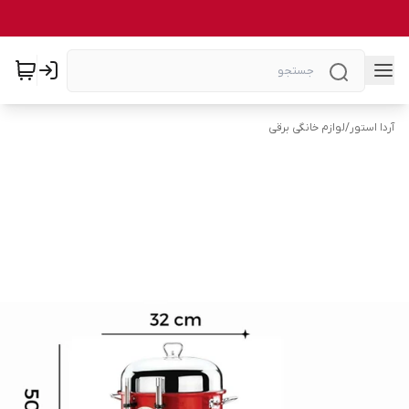
آردا استور
/
لوازم خانگی برقی