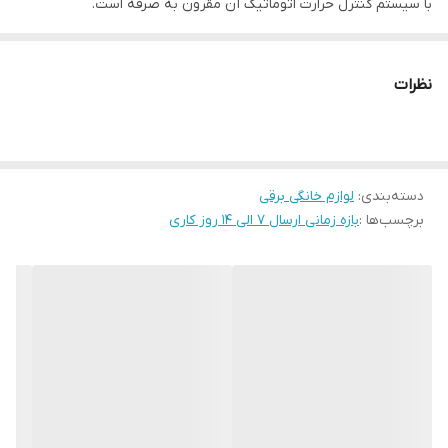
با سیستم کنترل حرارت اتوماتیک آن مقرون به صرفه است.
سیستم گرمایش آب به طور ویژه طراحی شده است.
مجهز به یک لوله ضد ضربه ضد زنگ است که آب را به جوش می آورد.
نظرات
امکان استفاده ارگونومیک با شیرهای مدل خاص را فراهم می کند.
ابعاد محصول: 425x250x530mm
وزن: 5 کیلوگرم
ظرفیت: 7 لیتر
دسته‌بندی
:
لوازم خانگی برقی
برچسب‌ها :
بازه زمانی ارسال 7 الی 14 روز کاری
قدرت: 1500 وات