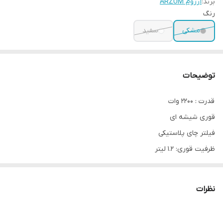
برند:
آرزوم ARZUM
رنگ
مشکی
سفید
توضیحات
قدرت : 2200 وات
قوری شیشه ای
فیلتر چای پلاستیکی
ظرفیت قوری: 1.2 لیتر
ظرفیت آبگرمکن: 3.5 لیتر
واحد ذخیره سازی کابل
نظرات
فن آوری دو برابر حرارت
سیستم هشدار نور