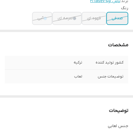
برند:
تاش او%2ftasev
رنگ
صدفی
قهوه ای
سرمه ای
آبی
مشخصات
کشور تولید کننده
ترکیه
توضیحات جنس
لعاب
توضیحات
جنس لعابی