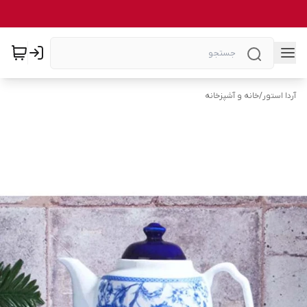
آردا استور
/
خانه و آشپزخانه