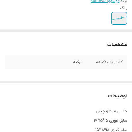
برند:
کوسووا /kosova
رنگ
ابی
مشخصات
کشور تولیدکننده
ترکیه
توضیحات
جنس مینا و چینی
سایز: قوری 15*15*17
سایز کتری 18*18*15