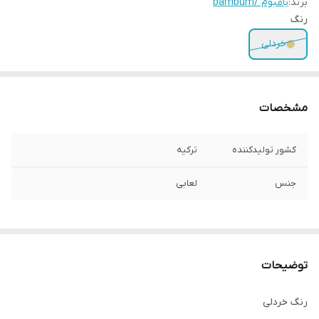
برند:
بامبوم /bambum
رنگ
خردلی
مشخصات
کشور تولیدکننده
ترکیه
جنس
لعابی
توضیحات
رنگ خردلی