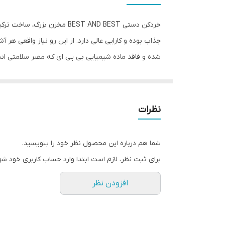
ابعاد
خردکن دستی BEST AND BEST م
جذاب بوده و کارایی عالی دارد. از این رو نیاز واقعی ه
شده و فاقد ماده شیمیایی بی پی ای که مضر سلامتی ان
تنها با فشار دادن چند بار آن، کلیه مواد بصورت یکدست
غذایی و... کند نمی‌شود و هرگز گیر نمی‌کند و می‌تواند 
درون محفظه خردکن با چند بار فشار دادن شاسی، بصورت ی
نظرات
کرد. جنس محفظه خردکن از آکرلیک شفاف و پایه محصول
نیز می توان شاسی روی دسته را فشار داده و با کلید 
شما هم درباره این محصول نظر خود را بنویسید.
برای ثبت نظر، لازم است ابتدا وارد حساب کاربری خود شو
افزودن نظر