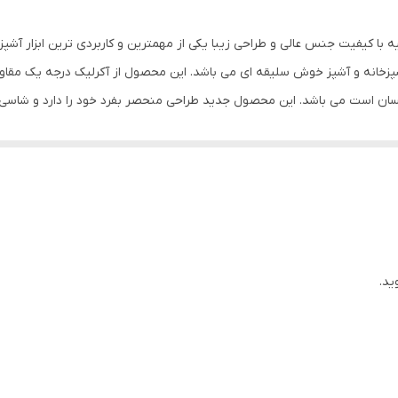
18x18x30 سانتی‌متر
خزن بزرگ، ساخت ترکیه با کیفیت جنس عالی و طراحی زیبا یکی از مهمترین و کاربردی ترین ابز
ر آشپزخانه و آشپز خوش سلیقه ای می باشد. این محصول از آکرلیک درجه یک مقاو
سان است می باشد. این محصول جدید طراحی منحصر بفرد خود را دارد و شاسی
 و یکنواخت خرد می شوند. این خرد کن دارایتیغه سه پره از استیل درجه یک بسی
سالهای سال با کیفیت اولیه برای شما کار کند. نکته‌‌ی مهم دیگر این است که چ
کدست و یکنواخت خرد شوند. از این محصول برای خرد کردن انواع مواد غذایی، 
 از گسکت واشر سیلیکونی تولید شده که باعث چسبندگی آن به سطح میز شده 
موجود روی درب قفل شود.این محصول مورد نیاز هر کدبانوی خوش سلیقه ای می 
ید.