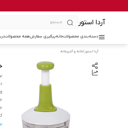
آردا استور
دسته‌بندی محصولات
خانه
پیگیری سفارش
همه محصولات
درب
آردا استور
/
خانه و آشپزخانه
خر
بر
دس
و
ج
ج
کش
اب
ن