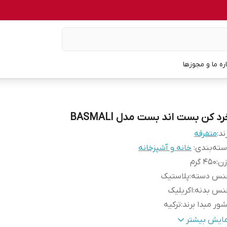
اره ما و مجوزها
د کن بست اند بست مدل BASMALI
ند:
متفرقه
ته‌بندی
:
خانه و آشپزخانه
زن
:
450 گرم
نس دسته
:
پلاستیک
نس بدنه
:
اکریلیک
ور مبدا برند
:
ترکیه
عاد
:
18x18x30 سانتی‌متر
مایش بیشتر