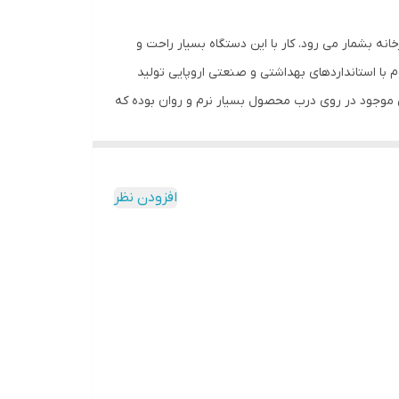
ار آشپزخانه بشمار می رود. کار با این دستگاه بسیار راحت و
م با استانداردهای بهداشتی و صنعتی اروپایی تولید
 موجود در روی درب محصول بسیار نرم و روان بوده که
ار تیز است و حتی با پرکردن کاسه از سبزیجات، مواد
ون تیغه ها قوص دار می باشند و این باعث می‌شود مواد
میوه، سبزی، خشکبار، آجیل و ... می توان استفاده
افزودن نظر
و هرگز سُر نمیخورد. بمنظور جابجا شدن در فضای کم
باشد.