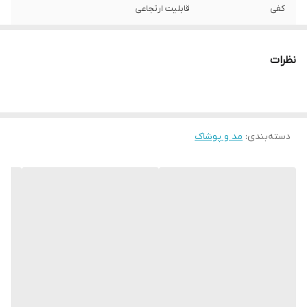
کفی
قابلیت ارتجاعی
نحوه بسته شدن
بندی
کفش
نظرات
ویژگی‌های تخصصی
پد محافظت از پا , مقاوم در برابر سایش ,
کفش
کاهش فشارهای وارده
کشور مبدا برند
ترکیه
دسته‌بندی
:
مد و پوشاک
کشور تولید کننده
ترکیه
جنس
میکروفایبر