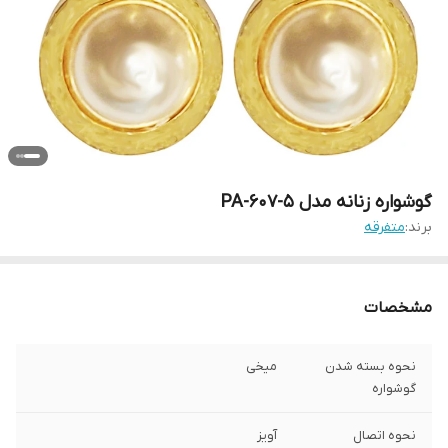
گوشواره زنانه مدل PA-607-5
برند:
متفرقه
مشخصات
نحوه بسته شدن
میخی
گوشواره
نحوه اتصال
آویز