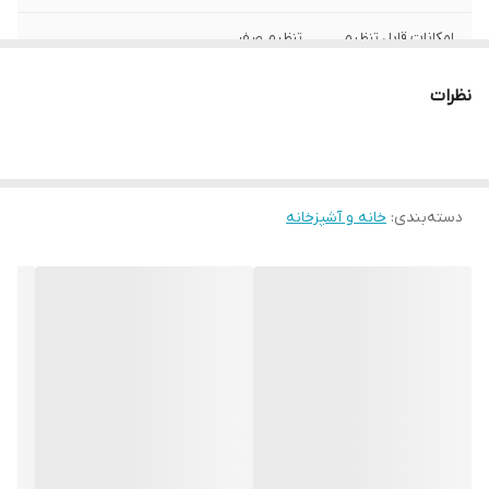
امکانات قابل تنظیم
تنظیم صفر
دستگاه نمایش
نمایشگر LCD
نظرات
وضعیت:
سایر توضیحات
این محصول دو پارچه بوده کاسه قابلیت جدا
شوندگی دارد با قابلیت سنجش حجم آب و شیر
دارای کلید صفر حداقل حساسیت 1 گرم
دسته‌بندی
:
خانه و آشپزخانه
ابعاد
240x220x130 میلی‌متر