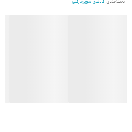
دسته‌بندی
:
کالاهای سوپرمارکتی
قهوه ساز و کتری پاک می کند. روی سطوح لکه / اثری بر جای نمی گذارد،
به راحتی شسته می شود و تنفس را مختل نمی کند.