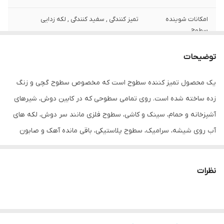
امکانات شوینده
تمیز کنندگی , سفید کنندگی , لکه زدایی
سطوح
نوع ظرف
اسپری
توضیحات
شوینده مناسب
سرویس بهداشتی , آشپزخانه
یک محصول تمیز کننده سطوح است که مخصوص سطوح گچی و زنگ
زده ساخته شده است. روی تمامی سطوحی که در کابین دوش، شیرهای
کشور مبدا برند
ترکیه
آشپزخانه و حمام، سینک و کاشی، سطوح فلزی مانند سر دوش، لکه های
نوع
اسپری تمیزکننده سطوح
آب روی شیشه، سرامیک، سطوح پلاستیکی، باقی مانده آهک و صابون
وجود دارد، موثر است. باقی مانده صابون و لکه های آب روی سطوح
ویژگی
بدون بو
حمام را از بین می برد و تراکم را از بین می برد. سطوح فلزی را تیره نمی
نظرات
وزن
1100 گرم
کند و درخشندگی بیشتری می بخشد. لکه های آهک و زنگ را از کاسه
توالت و سینک پاک می کند. موثر بر روی سطوحی مانند کروم، فولاد ضد
زنگ، اینوکس. لکه های آب و آهک را از سطوح اینوکس مانند چای ساز و