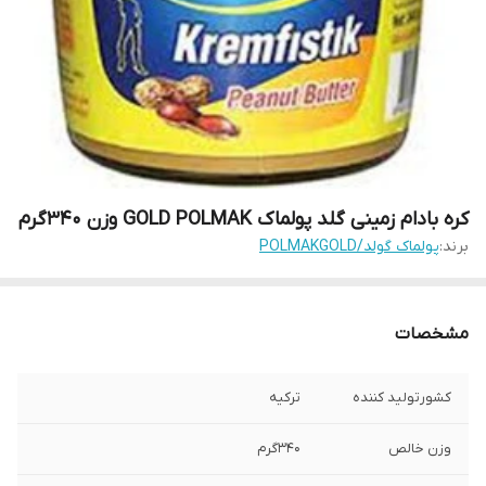
کره بادام زمینی گلد پولماک GOLD POLMAK وزن 340گرم
برند:
پولماک گولد/POLMAKGOLD
مشخصات
کشورتولید کننده
ترکیه
وزن خالص
340گرم