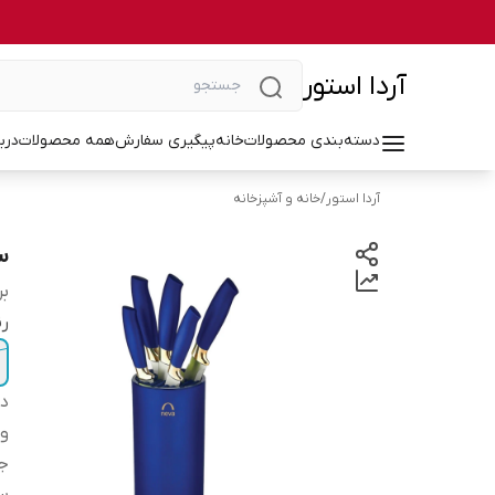
آردا استور
دسته‌بندی محصولات
خانه
پیگیری سفارش
همه محصولات
درب
آردا استور
/
خانه و آشپزخانه
سرو
بر
ر
دس
و
ج