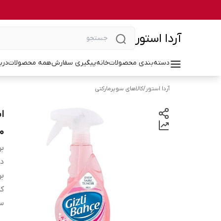
آردا استور
دسته‌بندی محصولات
خانه
پیگیری سفارش
همه محصولات
درب
آردا استور
/
کالاهای سوپرمارکتی
00
بر
دس
بر
کش
سا