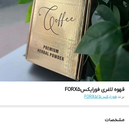
قهوه لاغری فورایکسFORX5
برند:
فورایکس5/FORX5
مشخصات