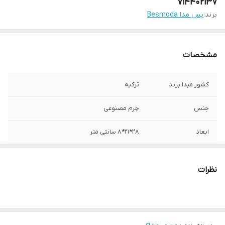
714402137
برند:
بس مدا Besmoda
مشخصات
کشور مبدا برند
ترکیه
جنس
چرم مصنوعی
ابعاد
28*21*8 سانتی متر
نظرات