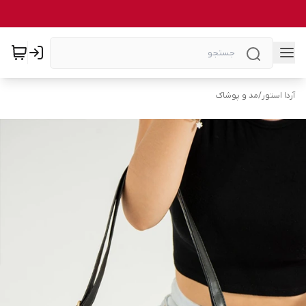
آردا استور
/
مد و پوشاک