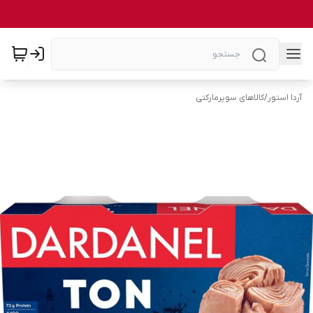
آردا استور
/
کالاهای سوپرمارکتی