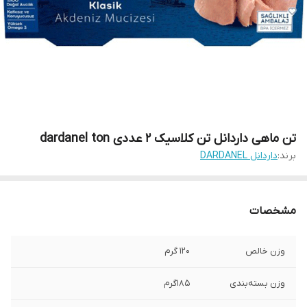
تن ماهی داردانل تن کلاسیک 2 عددی dardanel ton
برند:
داردانل DARDANEL
مشخصات
وزن خالص
120 گرم
وزن بسته‌بندی
185گرم