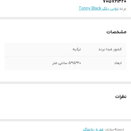
705761420
برند:
تونی بلک Tonny Black
مشخصات
کشور مبدا برند
ترکیه
ابعاد
20*15*5 سانتی متر
نظرات
دسته‌بندی
:
مد و پوشاک