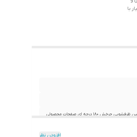
 و
سیار با
مبدا برند:ترکیه صفحات قابل جدا سازی امکلن شستشو دستی و ماشین ظرفشویی چرخش 180 درجه ای صفحات محصولی
افزودن نظر