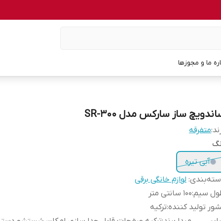
اره ما و مجوزها
ندویچ ساز سارکس مدل SR-300
ند:
متفرقه
نگ
آبی تیره
ته‌بندی
:
لوازم خانگی برقی
ول سیم
:
100 سانتی متر
ور تولید کننده
:
ترکیه