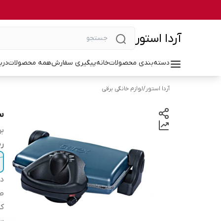
آردا استور
دسته‌بندی محصولات
خانه
پیگیری سفارش
همه محصولات
درب
آردا استور
/
لوازم خانگی برقی
سا
بر
ر
دس
ط
کش