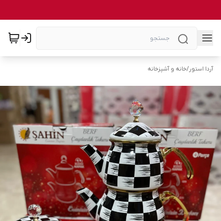
آردا استور
/
خانه و آشپزخانه