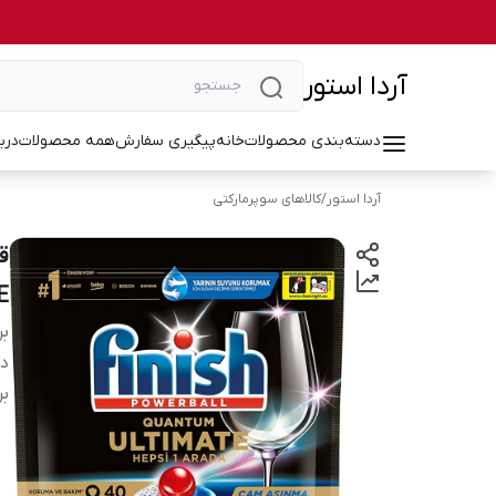
آردا استور
دسته‌بندی محصولات
خانه
پیگیری سفارش
همه محصولات
درب
آردا استور
/
کالاهای سوپرمارکتی
E
بر
دس
بر