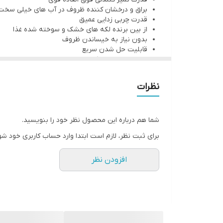
برای جلوگیری از کاهش عملکرد شستشوی قرص، آن را
براق و درخشان کننده ظروف در آب های خیلی سخت
ترکیبات این محصول زیست تخریب پذیر است و به ص
قدرت چربی زدایی عمیق
از بین برنده لکه های خشک و سوخته شده غذا
بدون نیاز به خیساندن ظروف
قابلیت حل شدن سریع
حاوی پودر سفید کننده
پاک کننده لکه های چای و قهوه
محافظت از ظروف شیشه‌ای
نظرات
جلوگیری از ایجاد جرم
محافظت از فیلتر و قسمت های مهم ماشین ظرفشو
شما هم درباره این محصول نظر خود را بنویسید.
برای ثبت نظر، لازم است ابتدا وارد حساب کاربری خود شو
افزودن نظر