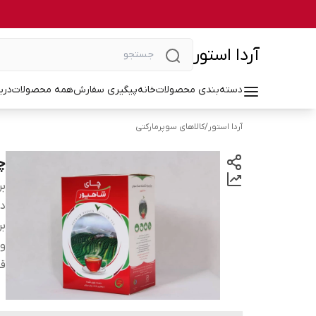
آردا استور
دسته‌بندی محصولات
خانه
پیگیری سفارش
همه محصولات
درب
آردا استور
/
کالاهای سوپرمارکتی
چ
بر
دس
بر
و
ق