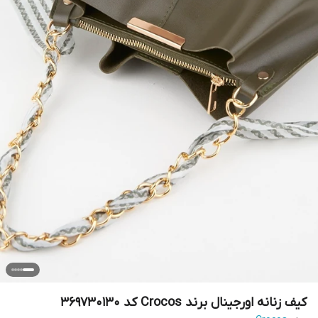
کیف زنانه اورجینال برند Crocos کد 369730130