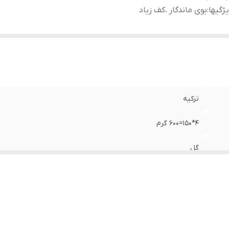
ژگیها
:
بوی ماندگار ،کف زیاد
ترکیه
4*150=600 گرم
گل
بوی ماندگار ،کف زیاد