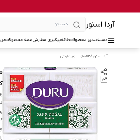
آردا استور
دسته‌بندی محصولات
خانه
پیگیری سفارش
همه محصولات
درب
آردا استور
/
کالاهای سوپرمارکتی
ک
بر
دس
بر
کش
و
را