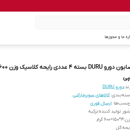
اره ما و مجوزها
پی
ند:
دورو DURU
ته‌بندی
:
کالاهای سوپرمارکتی
چسب‌ها :
ارسال فوری
ور تولید کننده
:
ترکیه
زن
:
4*150=600 گرم
یحه
:
گل