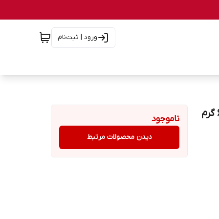
ورود | ثبت‌نام
صابون دورو DURU بسته 4 عددی رایحه کلاسیک وزن 600 گرم
ناموجود
دیدن محصولات مرتبط