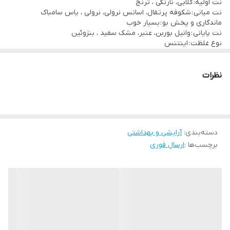
نت اولیه: گلابی، نارنگی ، ترنج
نت میانی : شکوفه پرتقال، اسانس نرولی، نرولی ، یاس سامباک
ماندگاری و پخش بو : بسیار خوب
نت پایانی : وانیل بوربن، عنبر، مشک سفید ، بنزوئین
نوع غلظت : اینتنس
مناسب برای : چهار فصل
ضمانت اصل بودن کالا : اورجینال
نظرات
دسته‌بندی
:
آرایشی و بهداشتی
برچسب‌ها :
ارسال فوری