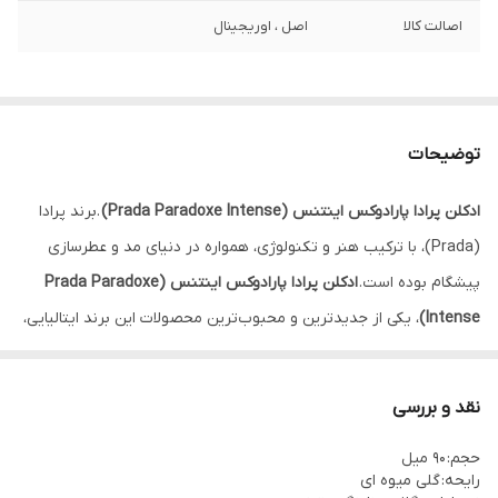
اصالت کالا
اصل ، اوریجینال
توضیحات
ادکلن پرادا پارادوکس اینتنس (Prada Paradoxe Intense)
.برند پرادا
(Prada)، با ترکیب هنر و تکنولوژی، همواره در دنیای مد و عطرسازی
پیشگام بوده است.
ادکلن پرادا پارادوکس اینتنس (Prada Paradoxe
Intense)
، یکی از جدیدترین و محبوب‌ترین محصولات این برند ایتالیایی،
بازتابی از جسارت، خلاقیت و شکوه است.
نقد و بررسی
حجم: 90 میل
رایحه: گلی میوه ای