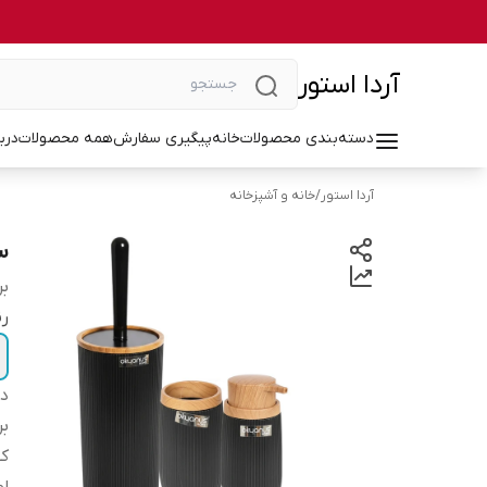
آردا استور
دسته‌بندی محصولات
خانه
پیگیری سفارش
همه محصولات
درب
آردا استور
/
خانه و آشپزخانه
ست
بر
ر
دس
بر
کش