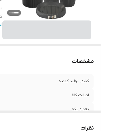
اص
تع
کا
مق
ن
ظ
اب
اب
اب
مشخصات
کشور تولید کننده
اصالت کالا
تعداد تکه
کاربرد
نظرات