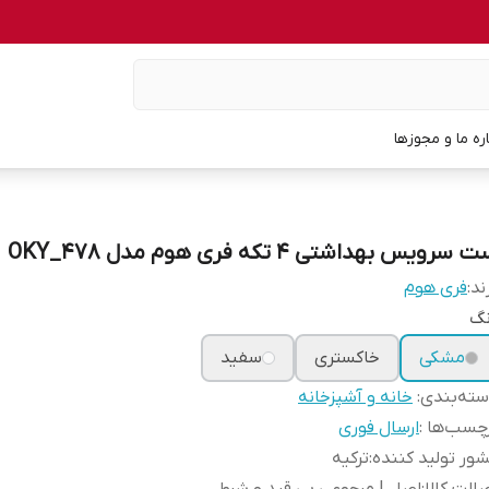
اره ما و مجوزها
 سرویس بهداشتی 4 تکه فری هوم مدل OKY_478
ند:
فری هوم
نگ
مشکی
خاکستری
سفید
ته‌بندی
:
خانه و آشپزخانه
چسب‌ها :
ارسال فوری
ور تولید کننده
:
ترکیه