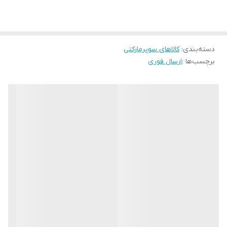
درون جا قرصی ماشین ظرفشویی خود قرار داده و برنامه مورد نظر خود را
انتخاب نمایید (روکش پلاستیکی قرص ماشین ظرف شویی فینیش قابل
حل است).
دسته‌بندی
:
کالاهای سوپرمارکتی
برچسب‌ها :
ارسال فوری