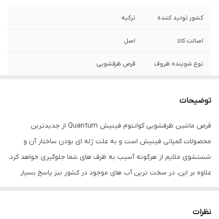
کشور تولید کننده
ترکیه
اصالت کالا
اصل
نوع شوینده ظروف
قرص ظرفشویی
امکانات و ویژگی‌های
میز کنندگی , سفید کنندگی , براق کنندگی , لکه
شوینده
زدایی , چربی زدایی
توضیحات
تعداد
72 عدد
قرص ماشین ظرفشویی کوانتوم فینیش Quantum از جدیدترین
محصولات کمپانی فینیش است و به علت ژله ای بودن ساختار آن و
شماره مجوز
8682539004180
شستشوی ملایم از هرگونه آسیب به ظرف های شما جلوگیری خواهد کرد.
علاوه بر این، در سخت ترین آب های موجود در کشور نیز پاسخ بسیار
خوبی داده است و قدرت پاک کنندگی سخت ترین لکه ها را داراست.
روش استفاده : یک عدد از قرص ماشین ظرفشویی کوانتوم فینیش را
نظرات