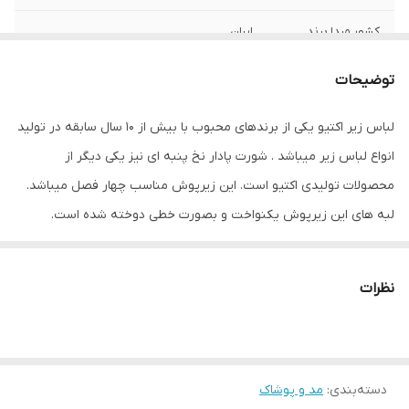
کشور مبدا برند
ایران
کشور تولید کننده
ایران
توضیحات
جنس
الیاف نخی , پنبه
لباس زیر اکتیو یکی از برندهای محبوب با بیش از 10 سال سابقه در تولید
انواع لباس زیر میباشد . شورت پادار نخ پنبه ای نیز یکی دیگر از
محصولات تولیدی اکتیو است. این زیرپوش مناسب چهار فصل میباشد.
لبه های این زیرپوش یکنواخت و بصورت خطی دوخته شده است.
استفاده از نخ و پنبه ضدحساسیت در این محصول باعث شده تا در
شستشوی متوالی سایز و رنگ آن به صورت ثابت بماند تا احساس
نظرات
رضایت هر چه بیشتر را برای مصرف کننده بهمراه داشته باشد.
دسته‌بندی
:
مد و پوشاک