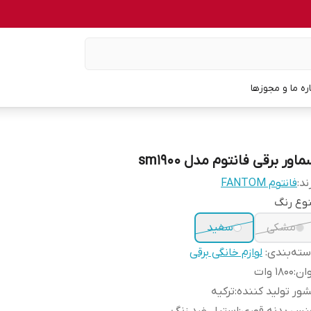
اره ما و مجوزها
اور برقی فانتوم مدل sm1900
ند:
فانتوم FANTOM
وع رنگ
مشکی
سفید
ته‌بندی
:
لوازم خانگی برقی
ان
:
1800 وات
ور تولید کننده
:
ترکیه