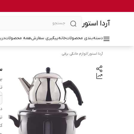
آردا استور
دسته‌بندی محصولات
خانه
پیگیری سفارش
همه محصولات
درب
آردا استور
/
لوازم خانگی برقی
سم
بر
تن
دس
تو
کش