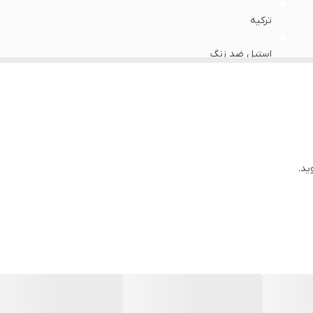
ترکیه
استیل ضد زنگ
1.4 لیتر
قرمز برای جوش آوردن آب و سبز برای گرم نگه داشتن آب
سیستم خاموشی هنگام اتمام آب
ید.
پلاستیک (بدون مواد مضر برای سلامتی)
3 لیتر
اصل