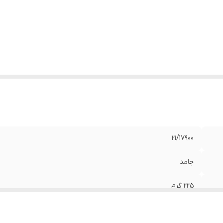
۲۱/۱۷۹۰۰
جامد
225 گرم