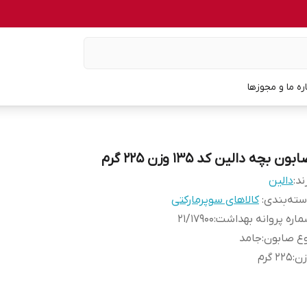
اره ما و مجوزها
بون بچه دالین کد 135 وزن 225 گرم
ند:
دالین
ته‌بندی
:
کالاهای سوپرمارکتی
اره پروانه بهداشت
:
۲۱/۱۷۹۰۰
ع صابون
:
جامد
زن
:
225 گرم