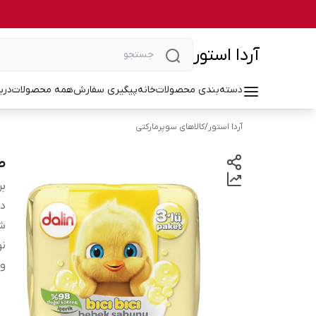
آردا استور
دسته‌بندی محصولات
خانه
پیگیری سفارش
همه محصولات
درب
آردا استور
/
کالاهای سوپرمارکتی
صا
بر
دس
شم
نو
و