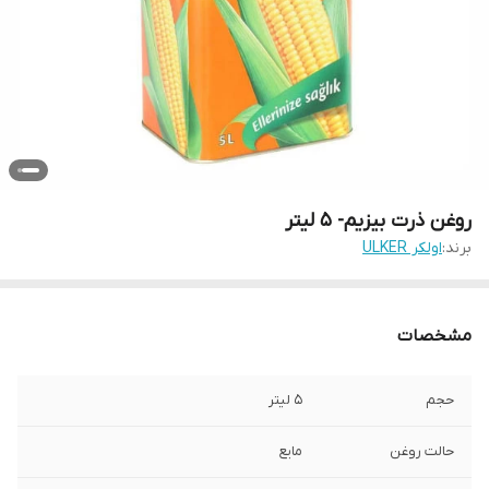
روغن ذرت بیزیم- 5 لیتر
برند:
اولکر ULKER
مشخصات
حجم
5 لیتر
حالت روغن
مایع