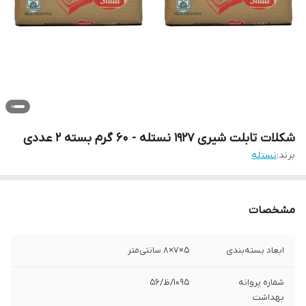
شکلات تابلت شیری 1927 نستله - 60 گرم بسته 2 عددی
برند:
نستله
مشخصات
ابعاد بسته‌بندی
5×7×8 سانتی‌متر
شماره پروانه
1095/ظ/56
بهداشت