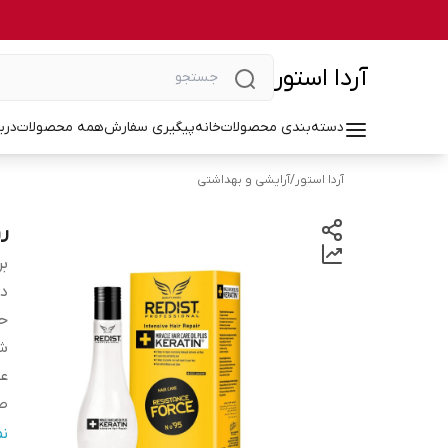
آردا استور
دسته‌بندی محصولات
خانه
پیگیری سفارش
همه محصولات
درب
آردا استور
/
آرایشی و بهداشتی
روغ
بر
دس
ح
شم
عص
صا
سا
ن