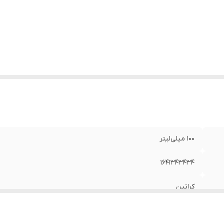
ژگی‌ها
:
ترمیم کننده
اوی
:
روغن بادام تلخ
100 میلی‌لیتر
1641343434
کراتین
سازمان غذا و دارو