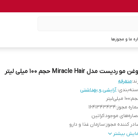
اره ما و مجوزها
ن مو ردیست مدل Miracle Hair حجم 100 میلی لیتر
ند:
متفرقه
ته‌بندی
:
آرایشی و بهداشتی
جم
:
100 میلی‌لیتر
اره مجوز
:
1641343434
اره‌های موجود
:
کراتین
در کننده مجوز
:
سازمان غذا و دارو
زگار با موهای
:
انواع مو
مایش بیشتر