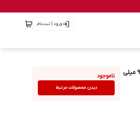
ورود | ثبت‌نام
خمیر دندان ایوب صابری تانچر مدل عصاره میخک حجم 90 میلی
ناموجود
دیدن محصولات مرتبط