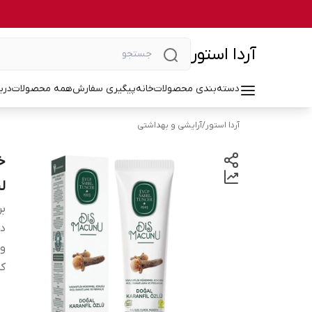
آردا استور
دسته‌بندی محصولات
خانه
پیگیری سفارش
همه محصولات
درب
آردا استور
/
آرایشی و بهداشتی
لی
بر
دس
و
کش