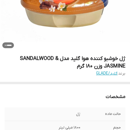
ژل خوشبو کننده هوا گلید مدل SANDALWOOD &
JASMINE وزن 180 گرم
برند:
گلید/GLADE
مشخصات
حالت ماده
ژل
حجم
1800 میلی لیتر