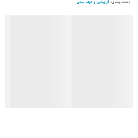
دسته‌بندی
:
آرایشی و بهداشتی
به موهایتان درخشش زیادی می دهد و همچنین حالت لختی و نرمی
بسیار خوشایندی به موها می دهد.با استفاده از شامپو نرم کننده دورو
duru موهایتان حالتی خیس و مرطوب به خود خواهد گرفت و در طول
روز نرمی،لطافت و درخشش خود را حفط می کند.شامپو دورو در حجم 500
میلی لیتر و در بسته بندی پلاستیکی به مصرف کنندگان عرضه می گردد.