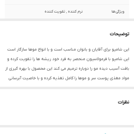
ویژگی‌ها
نرم کننده , تقویت کننده
مناسب برای
خانم‌ها و آقایان
توضیحات
صادر کننده مجوز
سازمان غذا و دارو
این شامپو برای آقایان و بانوان مناسب است و با انواع موها سازگار است
سایر مشخصات
نرم کننده و لطیف کننده موها حاوی عصاره
این شامپو با فرمولاسیون منحصر به فرد خود ریشه ها را تقویت کرده و
لیمو مخصوص موهای چرب کنترول کننده
چربی موها آبرسان بالای پوست تقویت کننده
بافت آسیب دیده مو را دوباره ترمیم می کند این محصول با بهره گیری از
بافت مو مناسب برای آقایان و بانوان حجم 500
مواد مغذی پوست سر و موها را کامل تغذیه کرده و با خاصیت آبرسانی
میلی لیتر ساخت کشور ترکیه
بالایی که دارد موها را از خشکی،زبری و سایر آسیب ها در امان نگه می
حجم
500 میلی‌لیتر
دارد و همچنین چربی موها را نیز کنترول می کند و حاوی عصاره لیمو می
نظرات
باشد که هنگام استفاده رایحه ای خوش بو به موها می بخشد. شامپو
دورو لیمویی مخصوص موهای چرب DURU SAC KREMI محصول کشور
ترکیه می باشد،فرمول غنی از عصاره مروارید،روغن بادام و روغن زیتون