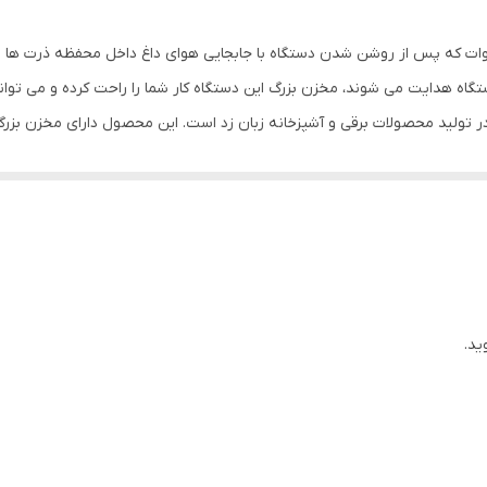
110 سانتی متر
پ کورن ساز یا پفیلا ساز پریمیو ترکیه دارای توان 1200 وات که پس از روشن شدن دستگاه با جابجایی هوای داغ
ه هدایت می شوند، مخزن بزرگ این دستگاه کار شما را راحت کرده و می توانید ه
1200 وات
 تولید محصولات برقی و آشپزخانه زبان زد است. این محصول دارای مخزن بزرگ ،
0.500 لیتر
د و برای همه افراد قابل استفاده می باشد. برای تهیه پاپ کورن کافی ست که
 از این محصول نیاز به استفاده از هیچ روغنی نمی باشد.
استیل و پلاستیک
پایه ضد لغزش
قابلیت شست‌وشوی لوازم جانبی در ماشین ظرفشویی
ید.
قرمز