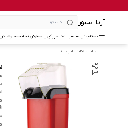
آردا استور
دسته‌بندی محصولات
خانه
پیگیری سفارش
همه محصولات
درب
آردا استور
/
خانه و آشپزخانه
پ
بر
دس
اب
و
اق
سا
وی