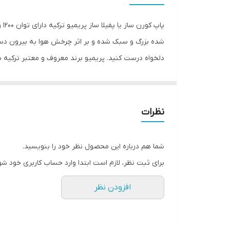
طول سیم
پا
شده بزرگ و سبک شده و بر اثر چرخش هوا به بیرون دستگا
توان
دلخواه درست کنید. پریمیو برند معروف و معتبر ترکیه در
ظرفیت
توجه نیاز شما را برطرف و رضایت شما را جلب خواهد نمو
کوتاه پاپ کورن آماده سرو می باشد و ضمنا برای استفاده
جنس بدنه
نظرات
امکانات ظاهری
شما هم درباره این محصول نظر خود را بنویسید.
امکانات شست‌وشوی لوازم جانبی در ماشین ظرفشویی
برای ثبت نظر، لازم است ابتدا وارد حساب کاربری خود شو
رنگ
افزودن نظر