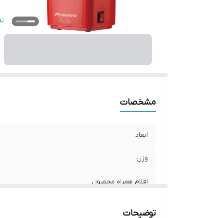
ط
ن
تو
ظ
ج
ام
ام
م
مشخصات
ر
ابعاد
وزن
اقلام همراه محصول
سایر ویژگی‌ها
توضیحات