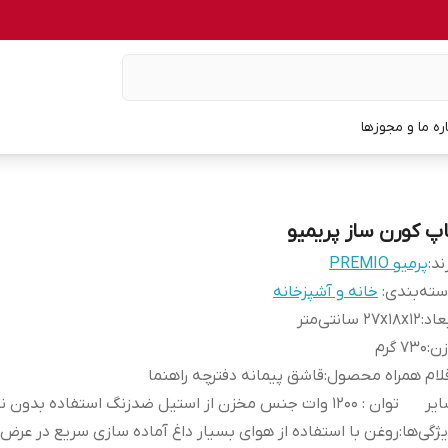
اره ما و مجوزها
اپ کورن ساز پریمیو
ند:
پرمیو PREMIO
ته‌بندی
:
خانه و آشپزخانه
عاد
:
27x18x12 سانتی‌متر
زن
:
730 گرم
لام همراه محصول
:
قاشق پیمانه دفترچه راهنما
یر
توان : 1200 وات جنس مخزن از استیل ضدزنگ استفاده بدون ن
ژگی‌ها
: