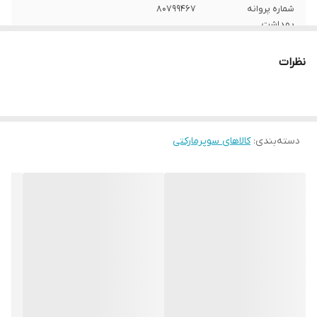
شماره پروانه
80799467
بهداشت
طعم
پپرمینت
نظرات
تعداد در بسته
50
سایر توضیحات
جعبه فلزی
دسته‌بندی
:
کالاهای سوپرمارکتی
وزن
35 گرم