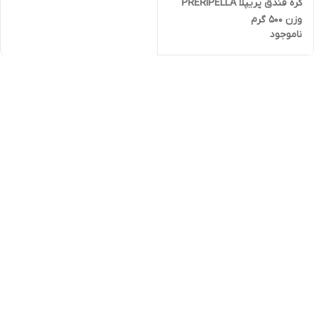
کره فندق پریپلا PRERIPELLA
وزن 500 گرم
ناموجود