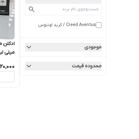
Creed Aventus / کرید اونتوس
موجودی
میلی لیت
محدوده قیمت
920,000