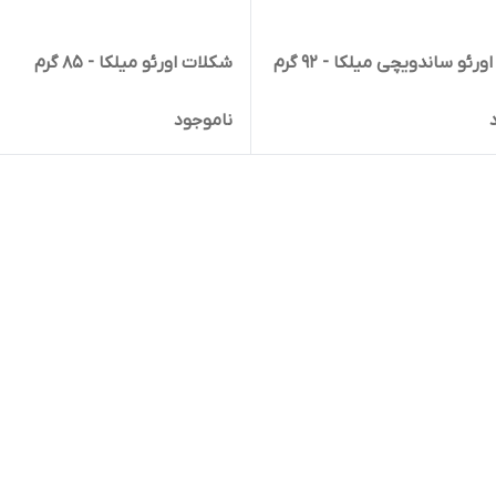
رئو ساندویچی میلکا - 92 گرم
شکلات اورئو میلکا - 85 گرم
ناموجود