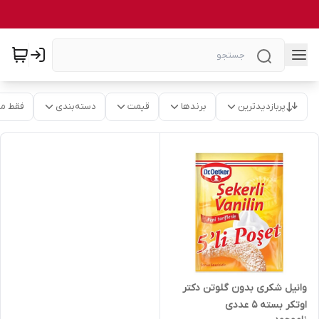
پربازدیدترین
برندها
قیمت
دسته‌بندی
فقط م
وانیل شکری بدون گلوتن دکتر
اوتکر بسته 5 عددی